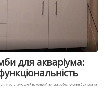
мби для акваріума:
 функціональність
итання естетики, але й важливий аспект забезпечення безпеки та