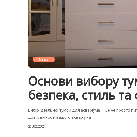
News
Основи вибору ту
безпека, стиль та
Вибір ідеальної тумби для акваріума — це не просто п
довговічності вашого акваріума.
...
23.02.2024