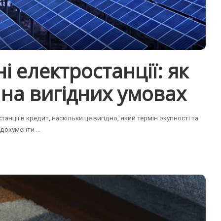
і електростанції: як
на вигідних умовах
нції в кредит, наскільки це вигідно, який термін окупності та
і документи
...