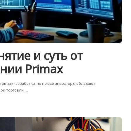
ятие и суть от
нии Primax
в для заработка, но не все инвесторы обладают
ой торговли.
...