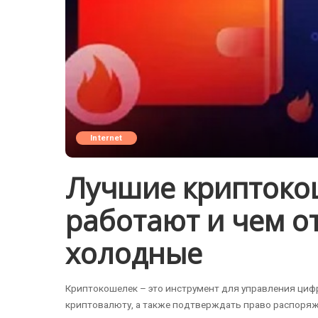
Internet
Лучшие криптокош
работают и чем о
холодные
Криптокошелек – это инструмент для управления циф
криптовалюту, а также подтверждать право распоря