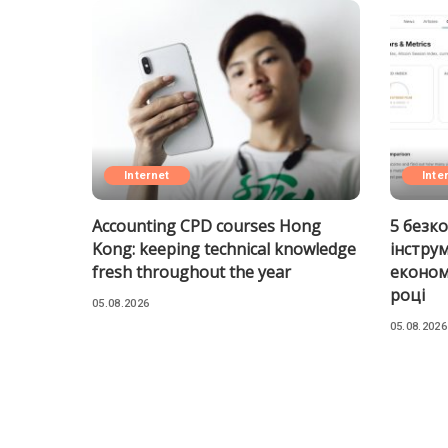
Internet
Inte
Accounting CPD courses Hong
5 безк
Kong: keeping technical knowledge
інструм
fresh throughout the year
економ
році
05.08.2026
05.08.2026