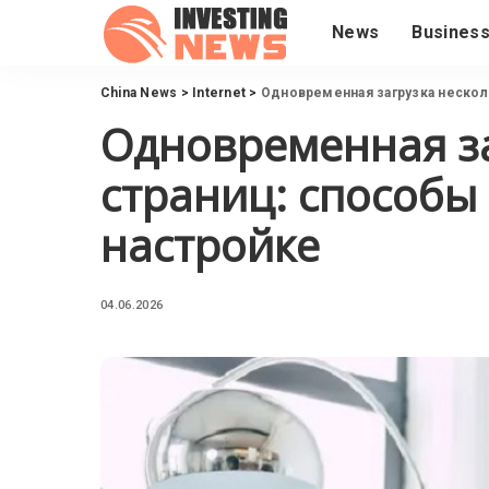
News
Busines
China News
>
Internet
>
Одновременная загрузка несколь
Одновременная за
страниц: способы 
настройке
04.06.2026