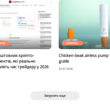
rnet
Internet
оштовних крипто-
Chicken-beak airless pump
ентів, які реально
guide
лять час трейдеру у 2026
22.07.2026
Загрузить еще