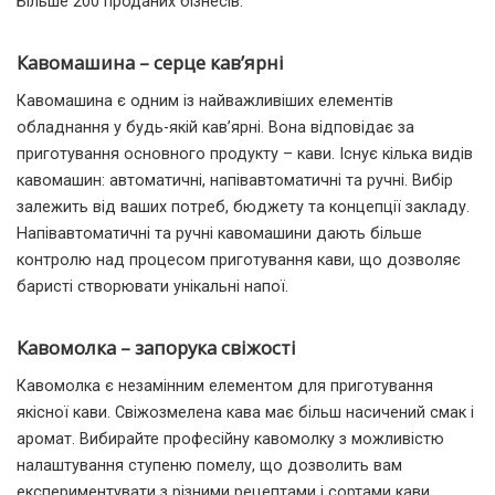
Більше 200 проданих бізнесів.
Кавомашина – серце кав’ярні
Кавомашина є одним із найважливіших елементів
обладнання у будь-якій кав’ярні. Вона відповідає за
приготування основного продукту – кави. Існує кілька видів
кавомашин: автоматичні, напівавтоматичні та ручні. Вибір
залежить від ваших потреб, бюджету та концепції закладу.
Напівавтоматичні та ручні кавомашини дають більше
контролю над процесом приготування кави, що дозволяє
баристі створювати унікальні напої.
Кавомолка – запорука свіжості
Кавомолка є незамінним елементом для приготування
якісної кави. Свіжозмелена кава має більш насичений смак і
аромат. Вибирайте професійну кавомолку з можливістю
налаштування ступеню помелу, що дозволить вам
експериментувати з різними рецептами і сортами кави.