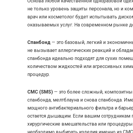
Основа любой качественной одноразовой одеж
не только уровень защиты персонала, но и ко
врач или косметолог будет испытывать диском
оказываемых услуг. На современном рынке д
Спанбонд
— это базовый, легкий и экономичны
не вызывает аллергических реакций и обладае
спанбонда идеально подходят для сухих помещ
количеством жидкостей или агрессивных хими
процедур.
СМС (SMS)
— это более сложный, композитный
спанбонда, мелтблауна и снова спанбонда. Име
мощного антибактериального фильтра и барьер
остается дышащим. Если вашим сотрудникам п
хирургические вмешательства или процедуры
необходимо выбирать изделия именно из СМС