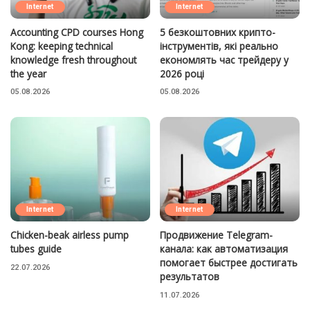
Internet
Internet
Accounting CPD courses Hong
5 безкоштовних крипто-
Kong: keeping technical
інструментів, які реально
knowledge fresh throughout
економлять час трейдеру у
the year
2026 році
05.08.2026
05.08.2026
Internet
Internet
Chicken-beak airless pump
Продвижение Telegram-
tubes guide
канала: как автоматизация
помогает быстрее достигать
22.07.2026
результатов
11.07.2026