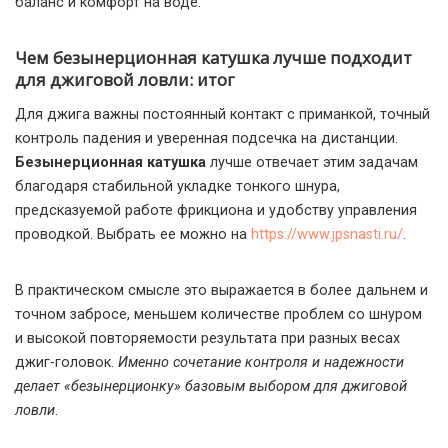
баланс и комфорт на воде.
Чем безынерционная катушка лучше подходит
для джиговой ловли: итог
Для джига важны постоянный контакт с приманкой, точный
контроль падения и уверенная подсечка на дистанции.
Безынерционная катушка
лучше отвечает этим задачам
благодаря стабильной укладке тонкого шнура,
предсказуемой работе фрикциона и удобству управления
проводкой. Выбрать ее можно на
https://www.jpsnasti.ru/
.
В практическом смысле это выражается в более дальнем и
точном забросе, меньшем количестве проблем со шнуром
и высокой повторяемости результата при разных весах
джиг-головок.
Именно сочетание контроля и надежности
делает «безынерционку» базовым выбором для джиговой
ловли
.