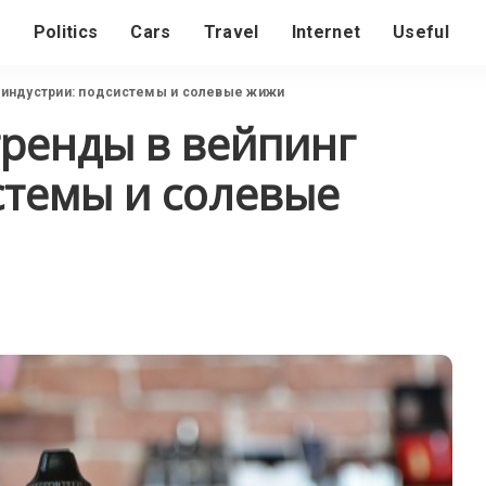
s
Politics
Cars
Travel
Internet
Useful
 индустрии: подсистемы и солевые жижи
ренды в вейпинг
стемы и солевые