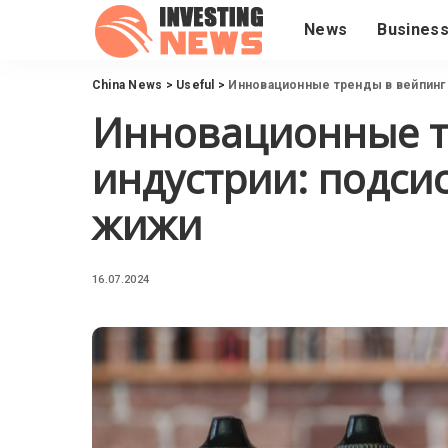
News
Busines
China News
>
Useful
>
Инновационные тренды в вейпинг
Инновационные т
индустрии: подси
жижи
16.07.2024