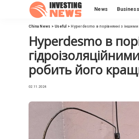
News
Busines
China News
>
Useful
>
Hyperdesmo в порівнянні з іншими
Hyperdesmo в пор
гідроізоляційним
робить його кра
02.11.2024