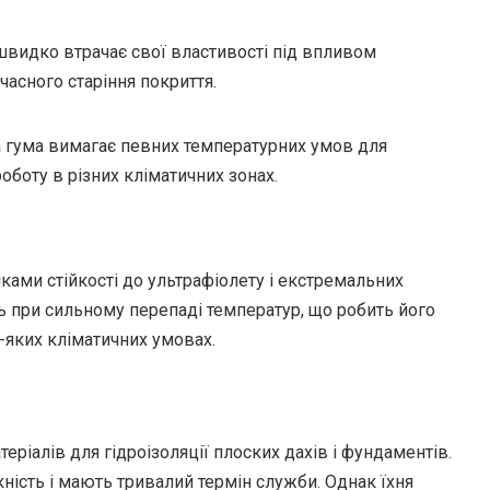
 швидко втрачає свої властивості під впливом
часного старіння покриття.
а гума вимагає певних температурних умов для
боту в різних кліматичних зонах.
ами стійкості до ультрафіолету і екстремальних
іть при сильному перепаді температур, що робить його
-яких кліматичних умовах.
ріалів для гідроізоляції плоских дахів і фундаментів.
ність і мають тривалий термін служби. Однак їхня