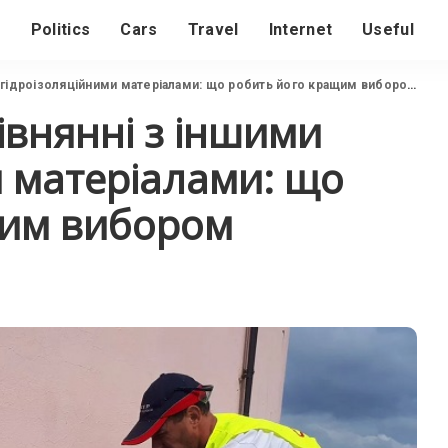
s
Politics
Cars
Travel
Internet
Useful
 гідроізоляційними матеріалами: що робить його кращим вибором
івнянні з іншими
и матеріалами: що
щим вибором