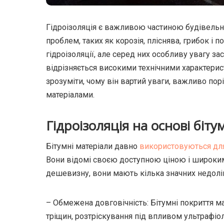
Гідроізоляція є важливою частиною будівельни
проблем, таких як корозія, пліснява, грибок і
гідроізоляції, але серед них особливу увагу з
відрізняється високими технічними характерис
зрозуміти, чому він вартий уваги, важливо по
матеріалами.
Гідроізоляція на основі біту
Бітумні матеріали давно
використовуються для 
Вони відомі своєю доступною ціною і широким
дешевизну, вони мають кілька значних недолік
– Обмежена довговічність: Бітумні покриття 
тріщин, розтріскування під впливом ультрафіол