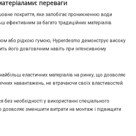
атеріалами: переваги
овне покриття, яке запобігає проникненню води
ьш ефективним за багато традиційних матеріалів.
ітумом або рідкою гумою, Hyperdesmo демонструє високу
бить його довговічним навіть при інтенсивному
з найбільш еластичних матеріалів на ринку, що дозволяє
нічних навантажень, не втрачаючи своїх властивостей.
я без необхідності у використанні спеціального
що дозволяє зменшити витрати на монтаж і підвищити