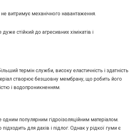
 і не витримує механічного навантаження.
е дуже стійкий до агресивних хімікатів і
більший термін служби, високу еластичність і здатність
атеріал створює безшовну мембрану, що робить його
істю і водопроникненням.
ще одним популярним гідроізоляційним матеріалом.
ідходить для дахів і підлог. Однак у рідкої гуми є