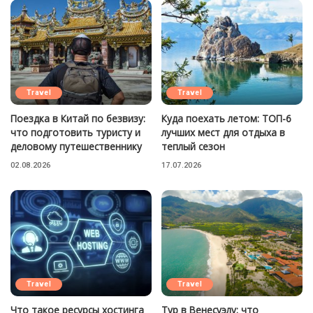
Travel
Travel
Поездка в Китай по безвизу:
Куда поехать летом: ТОП-6
что подготовить туристу и
лучших мест для отдыха в
деловому путешественнику
теплый сезон
02.08.2026
17.07.2026
Travel
Travel
Что такое ресурсы хостинга
Тур в Венесуэлу: что