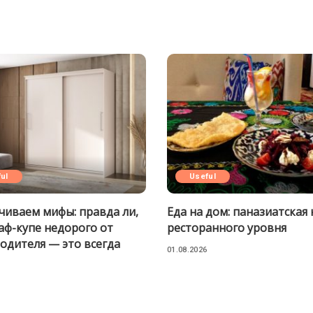
ul
Useful
чиваем мифы: правда ли,
Еда на дом: паназиатская 
аф-купе недорого от
ресторанного уровня
одителя — это всегда
01.08.2026