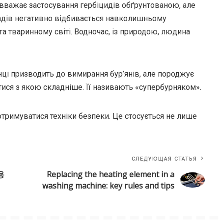
 вважає застосування гербіцидів обґрунтованою, але
ладів негативно відбивається навколишньому
а тваринному світі. Водночас, із природою, людина
нці призводить до вимирання бур’янів, але породжує
отися з якою складніше. Її називають «супербурняком».
тримуватися техніки безпеки. Це стосується не лише
СЛЕДУЮЩАЯ СТАТЬЯ
용
Replacing the heating element in a
washing machine: key rules and tips