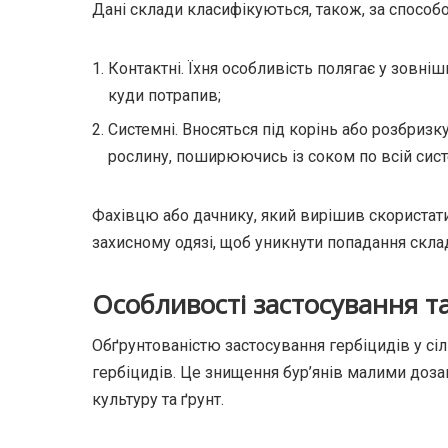
Дані склади класифікуються, також, за способ
Контактні. Їхня особливість полягає у зовніш
куди потрапив;
Системні. Вносяться під корінь або розбризк
рослину, поширюючись із соком по всій сист
Фахівцю або дачнику, який вирішив скористат
захисному одязі, щоб уникнути попадання склад
Особливості застосування та
Обґрунтованістю застосування гербіцидів у сі
гербіцидів. Це знищення бур’янів малими доз
культуру та ґрунт.