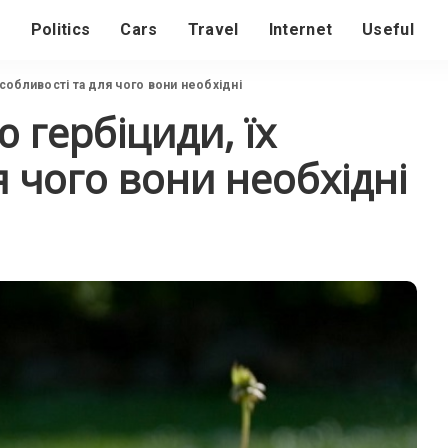
s
Politics
Cars
Travel
Internet
Useful
собливості та для чого вони необхідні
 гербіциди, їх
я чого вони необхідні