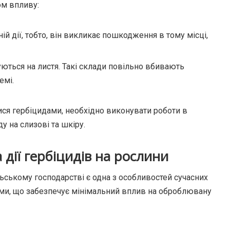
ом впливу:
ній дії, тобто, він викликає пошкодження в тому місці,
уються на листя. Такі склади повільно вбивають
емі.
ися гербіцидами, необхідно виконувати роботи в
у на слизові та шкіру.
 дії гербіцидів на рослини
льському господарстві є одна з особливостей сучасних
ами, що забезпечує мінімальний вплив на оброблювану