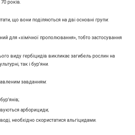
70 років.
’ятати, що вони поділяються на дві основні групи:
ений для «хімічної прополювання», тобто застосування
цього виду гербіцидів викликає загибель рослин на
льтурні, так і бур’яни.
тавленим завданням:
бур’янів;
товуються арборициди;
 воді, необхідно скористатися альгіцидами.