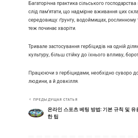
Багаторічна практика сільського господарства
слід пам’ятати, що надмірне вживання цих ск
середовищу: ґрунту, водоймищах, рослинному т
теж починає хворіти.
Тривале застосування гербіцидів на одній діля
культуру, більш стійку до їхнього впливу, бор
Працюючи з гербіцидами, необхідно суворо до
людини, а й довкілля.
ПРЕДЫДУЩАЯ СТАТЬЯ
온라인 스포츠 베팅 방법: 기본 규칙 및 유
한 팁