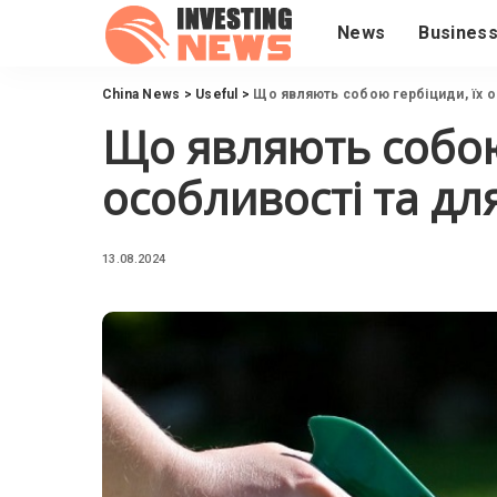
News
Busines
China News
>
Useful
>
Що являють собою гербіциди, їх о
Що являють собою
особливості та дл
13.08.2024