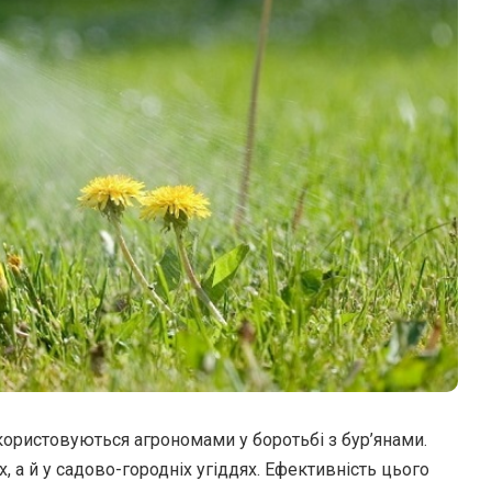
икористовуються агрономами у боротьбі з бур’янами.
 а й у садово-городніх угіддях. Ефективність цього