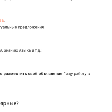
ев
.
ктуальные предложения:
 знанию языка и т.д.;
о разместить своё объявление
: “ищу работу в
лярные?