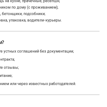
ь на кухне, прачечные, ресепшн;
иком по дому (с проживанием);
, бетонщики, подсобники;
вка, упаковка, водители-курьеры.
м?
те устных соглашений без документации;
нтракта;
те отзывы;
итание;
ием или через известных работодателей.