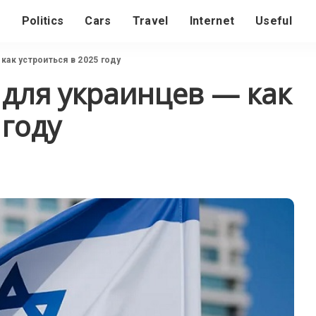
s
Politics
Cars
Travel
Internet
Useful
как устроиться в 2025 году
 для украинцев — как
 году