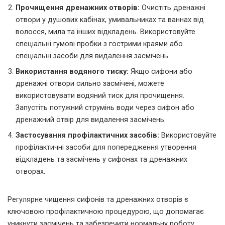
Прочищення дренажних отворів:
Очистіть дренажні
отвори у душових кабінах, умивальниках та ваннах від
волосся, мила та інших відкладень. Використовуйте
спеціальні гумові пробки з гострими краями або
спеціальні засоби для видалення засмічень.
Використання водяного тиску:
Якщо сифони або
дренажні отвори сильно засмічені, можете
використовувати водяний тиск для прочищення.
Запустіть потужний струмінь води через сифон або
дренажний отвір для видалення засмічень.
Застосування профілактичних засобів:
Використовуйте
профілактичні засоби для попередження утворення
відкладень та засмічень у сифонах та дренажних
отворах.
Регулярне чищення сифонів та дренажних отворів є
ключовою профілактичною процедурою, що допомагає
уникнути засмічень та забезпечити нормальну роботу