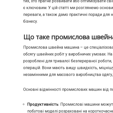
тих, хто прагне розвивати або оптимізувати с
є ключовим. У цій статті ми розглянемо основ
переваги, а також дамо практичні поради для н
бізнесу.
Що таке промислова швейн
Промислова швейна машина – це спеціалізова
обсягу швейних робіт у виробничих умовах. На
розроблені для тривалої безперервної роботи, 
операцій. Вони мають вищу швидкість, міцнішу
незамінними для масового виробництва одягу, 
Основні відмінності промислових машин від п
Продуктивність
: Промислові машини можуть
побутові моделі розраховані на короткочасн