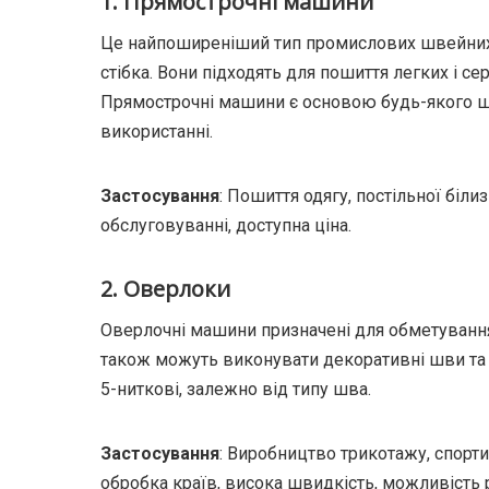
1. Прямострочні машини
Це найпоширеніший тип промислових швейних
стібка. Вони підходять для пошиття легких і се
Прямострочні машини є основою будь-якого шве
використанні.
Застосування
: Пошиття одягу, постільної біли
обслуговуванні, доступна ціна.
2. Оверлоки
Оверлочні машини призначені для обметування 
також можуть виконувати декоративні шви та з
5-ниткові, залежно від типу шва.
Застосування
: Виробництво трикотажу, спорти
обробка країв, висока швидкість, можливість 