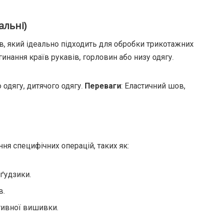
льні)
, який ідеально підходить для обробки трикотажних
инання країв рукавів, горловин або низу одягу.
 одягу, дитячого одягу.
Переваги
: Еластичний шов,
ня специфічних операцій, таких як:
 ґудзики.
в.
тивної вишивки.