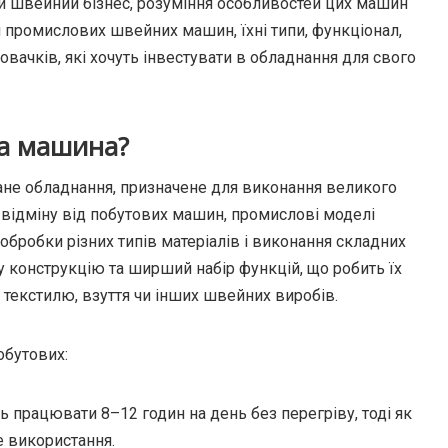
вій швейний бізнес, розуміння особливостей цих машин
и промислових швейних машин, їхні типи, функціонал,
овачків, які хочуть інвестувати в обладнання для свого
а машина?
не обладнання, призначене для виконання великого
 відміну від побутових машин, промислові моделі
обробки різних типів матеріалів і виконання складних
 конструкцію та ширший набір функцій, що робить їх
текстилю, взуття чи інших швейних виробів.
обутових:
 працювати 8–12 годин на день без перегріву, тоді як
е використання.