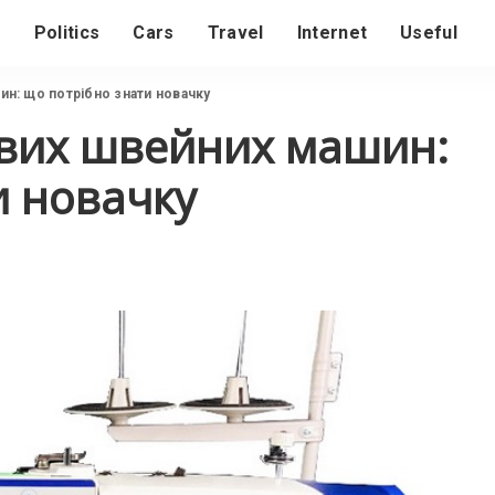
s
Politics
Cars
Travel
Internet
Useful
н: що потрібно знати новачку
вих швейних машин:
и новачку