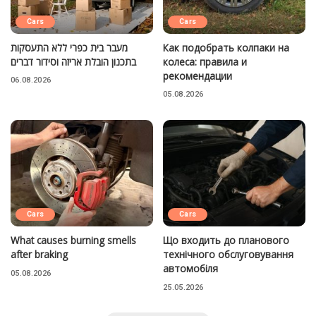
Cars
Cars
מעבר בית כפרי ללא התעסקות
Как подобрать колпаки на
בתכנון הובלת אריזה וסידור דברים
колеса: правила и
рекомендации
06.08.2026
05.08.2026
Cars
Cars
What causes burning smells
Що входить до планового
after braking
технічного обслуговування
автомобіля
05.08.2026
25.05.2026