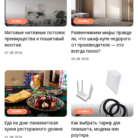
Useful
Useful
Матовые натяжные потолки:
Развенчиваем мифы: правда
преимущества и пошаговый
ли, что шкаф-купе недорого
монтаж
от производителя — это
всегда плохо?
07.08.2026
04.08.2026
Useful
Useful
Еда на дом: паназиатская
Как выбрать тариф для
кухня ресторанного уровня
планшета, модема или
роутера
01.08.2026