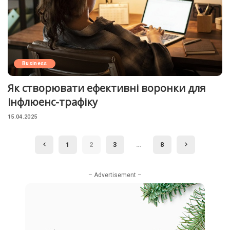
Business
Як створювати ефективні воронки для
інфлюенс-трафіку
15.04.2025
1
2
3
…
8
– Advertisement –